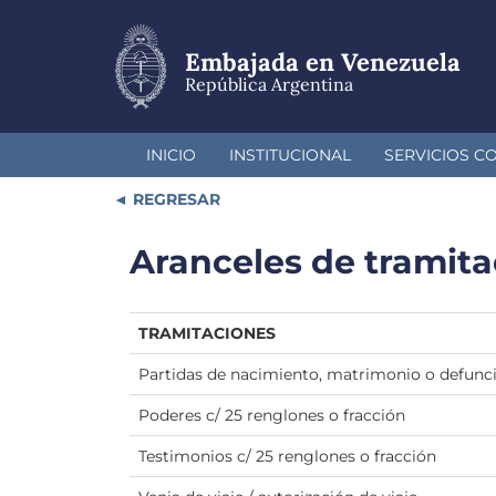
Pasar
al
contenido
Embajada en Venezuela
principal
República Argentina
INICIO
INSTITUCIONAL
SERVICIOS C
REGRESAR
Aranceles de tramit
TRAMITACIONES
Partidas de nacimiento, matrimonio o defunci
Poderes c/ 25 renglones o fracción
Testimonios c/ 25 renglones o fracción