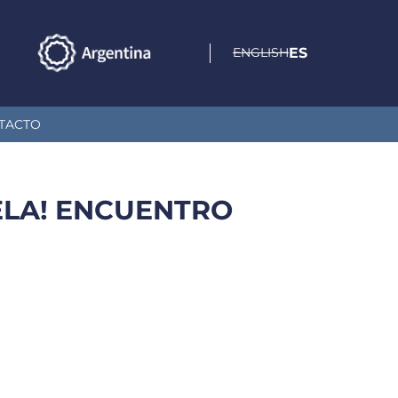
ENGLISH
ES
TACTO
UELA! ENCUENTRO