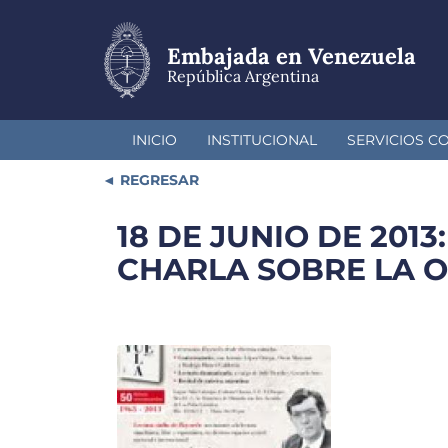
Pasar
al
contenido
Embajada en Venezuela
principal
República Argentina
INICIO
INSTITUCIONAL
SERVICIOS C
REGRESAR
18 DE JUNIO DE 201
CHARLA SOBRE LA O