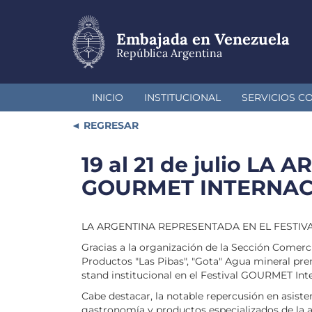
Pasar
al
contenido
Embajada en Venezuela
principal
República Argentina
INICIO
INSTITUCIONAL
SERVICIOS C
REGRESAR
19 al 21 de julio L
GOURMET INTERNAC
LA ARGENTINA REPRESENTADA EN EL FESTIVAL 
Gracias a la organización de la Sección Comerc
Productos "Las Pibas", "Gota" Agua mineral pre
stand institucional en el Festival GOURMET Int
Cabe destacar, la notable repercusión en asist
gastronomía y productos especializados de la a