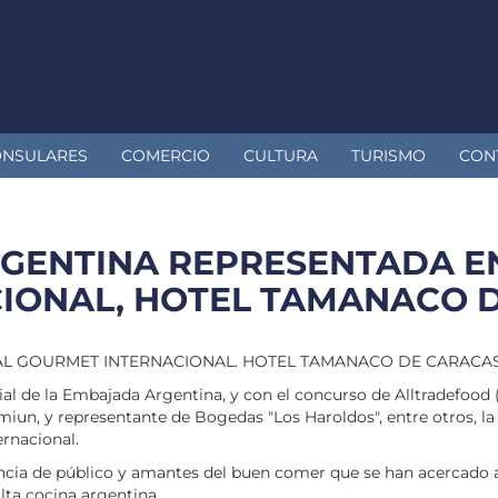
ONSULARES
COMERCIO
CULTURA
TURISMO
CON
A ARGENTINA REPRESENTADA E
IONAL, HOTEL TAMANACO D
GOURMET INTERNACIONAL. HOTEL TAMANACO DE CARACAS, del 19
ial de la Embajada Argentina, y con el concurso de Alltradefood
miun, y representante de Bogedas "Los Haroldos", entre otros, l
ernacional.
encia de público y amantes del buen comer que se han acercado a
lta cocina argentina .