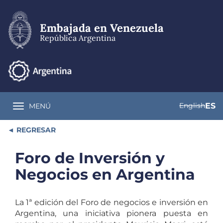
Pasar
al
contenido
Embajada en Venezuela
principal
República Argentina
English
ES
MENÚ
Toggle navigation
REGRESAR
Foro de Inversión y
Negocios en Argentina
La 1ª edición del Foro de negocios e inversión en
Argentina, una iniciativa pionera puesta en