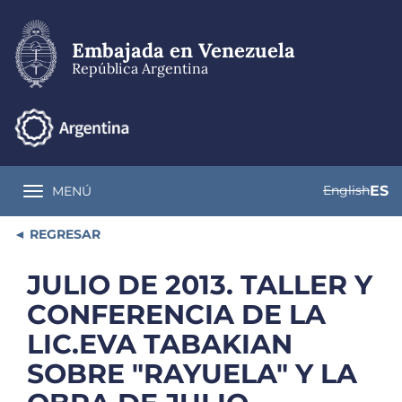
Pasar
al
contenido
Embajada en Venezuela
principal
República Argentina
English
ES
MENÚ
Toggle navigation
REGRESAR
JULIO DE 2013. TALLER Y
CONFERENCIA DE LA
LIC.EVA TABAKIAN
SOBRE "RAYUELA" Y LA